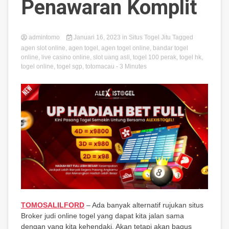
Penawaran Komplit
admintomo
Januari 16, 2023
in
Situs Togel Jitu
Tagged
agen slot online
,
agen togel
,
agen togel online
,
bandar togel
online
,
live casino online
,
slot uang asli
,
togel 100 perak
,
togel hk
,
togel online
,
togel sgp
,
totomacau
- 3 Minutes
TOMOSALILFORD
– Ada banyak alternatif rujukan situs
Broker judi online togel yang dapat kita jalan sama
dengan yang kita kehendaki. Akan tetapi akan bagus