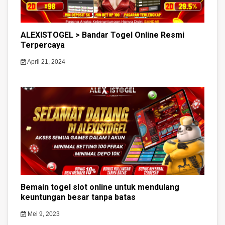
ALEXISTOGEL > Bandar Togel Online Resmi
Terpercaya
April 21, 2024
Bemain togel slot online untuk mendulang
keuntungan besar tanpa batas
Mei 9, 2023