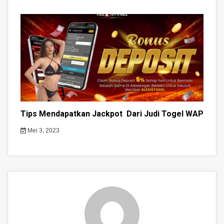
Tips Mendapatkan Jackpot Dari Judi Togel WAP
Mei 3, 2023