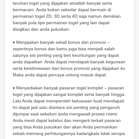
taruhan togel yang dijajakan amatlah banyak serta
bermacam. Anda bukan sekedar dapat bermain di
permainan togel 2D, 3D serta 4D saja namun demikian
banyak pula tipe permainan togel yang lain dapat
disajikan dan anda putuskan.
♦ Menjajakan banyak sekali bonus dan promosi –
sepertinya bonus dan kamu juga bisa menjadi salah
satunya sisi penting yang beri keuntungan yang dapat
anda dapatkan. Anda dapat mendapati banyak kegunaan
serta keistimewaan dari bonus promosi yang dijajakan itu
Maka anda dapat percaya untung masuk dapat.
♦ Menyediakan banyak pasaran togel komplet – pasaran
togel yang dijajakan sangat komplet serta banyak hingga
Lalu Anda dapat memperoleh keluasaan buat mendapati.
Ini dapat jadi satu diantara sisi penting yang pengaruhi
dijumpai saat sebelum anda mengawali proses resmi.
Anda mesti dapat ketahui dan mengerti terkait pasaran
yang bisa Anda putuskan dan akan Anda permainkan
sebab memang perhitungannya kadangkala tidak serupa.