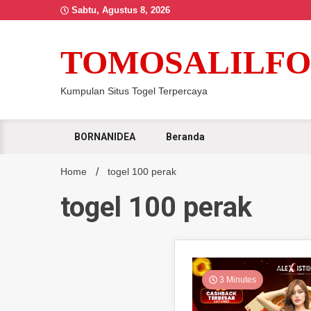
Skip
Sabtu, Agustus 8, 2026
to
content
TOMOSALILF
Kumpulan Situs Togel Terpercaya
BORNANIDEA
Beranda
Home
togel 100 perak
togel 100 perak
3 Minutes