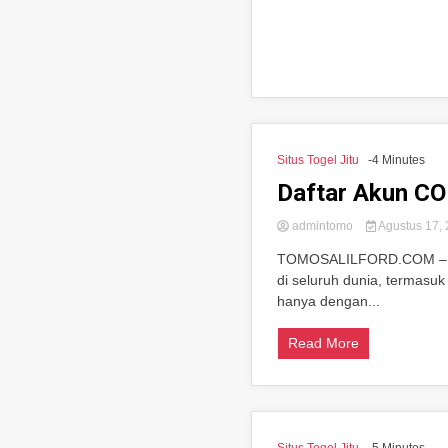
Situs Togel Jitu
-4 Minutes
Daftar Akun C
admintomo
Agustus 17,
TOMOSALILFORD.COM – Perm
di seluruh dunia, termasuk
hanya dengan...
Read More