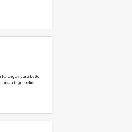
 kalangan para bettor
mainan togel online