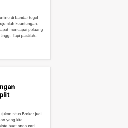
ine di bandar togel
sejumlah keuntungan.
 dapat mencapai peluang
ggi. Tapi pastilah...
engan
lit
ukan situs Broker judi
gan yang kita
inta buat anda cari