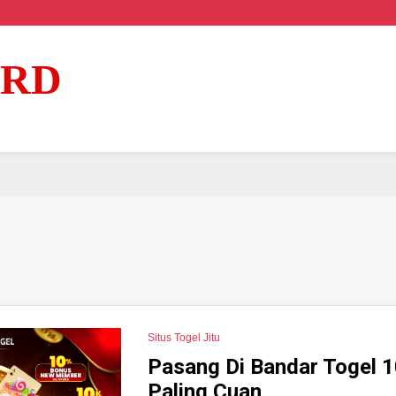
ORD
Situs Togel Jitu
Pasang Di Bandar Togel 
Paling Cuan