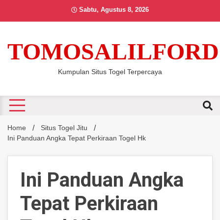
Skip
Sabtu, Agustus 8, 2026
to
content
TOMOSALILFORD
Kumpulan Situs Togel Terpercaya
Home
Situs Togel Jitu
Ini Panduan Angka Tepat Perkiraan Togel Hk
Ini Panduan Angka
Tepat Perkiraan