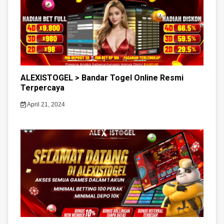
ALEXISTOGEL > Bandar Togel Online Resmi
Terpercaya
April 21, 2024