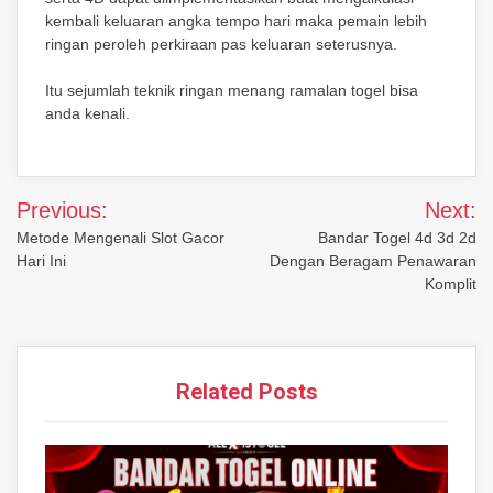
kembali keluaran angka tempo hari maka pemain lebih
ringan peroleh perkiraan pas keluaran seterusnya.
Itu sejumlah teknik ringan menang ramalan togel bisa
anda kenali.
Navigasi
Previous:
Next:
pos
Metode Mengenali Slot Gacor
Bandar Togel 4d 3d 2d
Hari Ini
Dengan Beragam Penawaran
Komplit
Related Posts