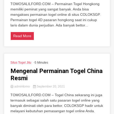
TOMOSALILFORD.COM – Permainan Togel Hongkong
memiliki peminat yang sangat banyak. Anda bisa
mengakses permainan togel online di situs COLOKSGP.
Permainan togel 4D pasaran hongkong saat ini cukup
laris dalam dunia perjudian. Ada banyak bettor...
Read More
Situs Togel Jitu
-5 Minutes
Mengenal Permainan Togel China
Resmi
admintomo
September 20, 2021
TOMOSALILFORD.COM – Togel China sekarang ini juga
termasuk sebagai salah satu pasaran togel online yang
banyak diminati oleh para bettor. COLOKSGP hadir untuk
melayani kebutuhan pemasangan togel online Anda.