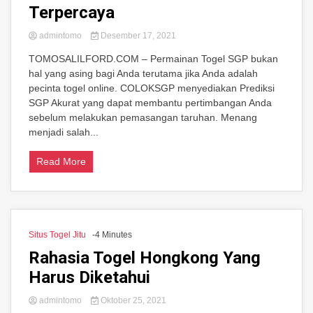
Terpercaya
admintomo
Desember 17, 2021
TOMOSALILFORD.COM – Permainan Togel SGP bukan
hal yang asing bagi Anda terutama jika Anda adalah
pecinta togel online. COLOKSGP menyediakan Prediksi
SGP Akurat yang dapat membantu pertimbangan Anda
sebelum melakukan pemasangan taruhan. Menang
menjadi salah...
Read More
Situs Togel Jitu
-4 Minutes
Rahasia Togel Hongkong Yang
Harus Diketahui
admintomo
Oktober 25, 2021