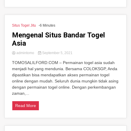
Situs Togel Jitu
-6 Minutes
Mengenal Situs Bandar Togel
Asia
admintomo
September 5, 2021
TOMOSALILFORD.COM – Permainan togel asia sudah
menjadi hal yang mendunia. Bersama COLOKSGP, Anda
dipastikan bisa mendapatkan akses permainan togel
online dengan mudah. Seluruh dunia mungkin tidak asing
dengan permainan togel online. Dengan perkembangan
zaman,...
Read More