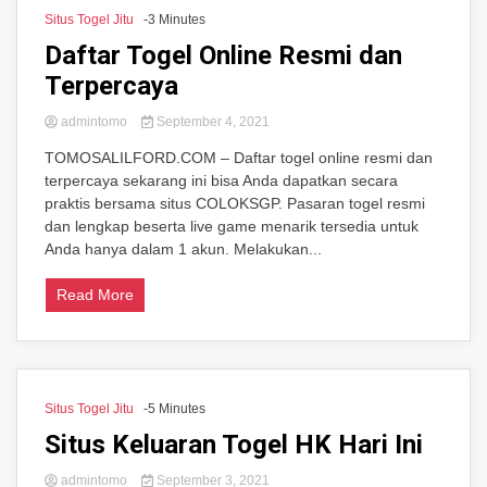
Situs Togel Jitu
-3 Minutes
Daftar Togel Online Resmi dan
Terpercaya
admintomo
September 4, 2021
TOMOSALILFORD.COM – Daftar togel online resmi dan
terpercaya sekarang ini bisa Anda dapatkan secara
praktis bersama situs COLOKSGP. Pasaran togel resmi
dan lengkap beserta live game menarik tersedia untuk
Anda hanya dalam 1 akun. Melakukan...
Read More
Situs Togel Jitu
-5 Minutes
Situs Keluaran Togel HK Hari Ini
admintomo
September 3, 2021