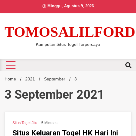
Skip
Minggu, Agustus 9, 2026
to
content
TOMOSALILFORD
Kumpulan Situs Togel Terpercaya
Home
2021
September
3
3 September 2021
Situs Togel Jitu
-5 Minutes
Situs Keluaran Togel HK Hari Ini