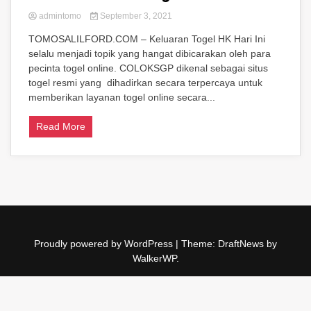
admintomo
September 3, 2021
TOMOSALILFORD.COM – Keluaran Togel HK Hari Ini
selalu menjadi topik yang hangat dibicarakan oleh para
pecinta togel online. COLOKSGP dikenal sebagai situs
togel resmi yang dihadirkan secara terpercaya untuk
memberikan layanan togel online secara...
Read More
Proudly powered by WordPress
|
Theme: DraftNews by
WalkerWP
.