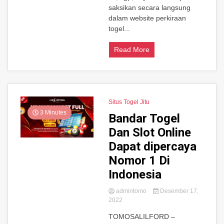
saksikan secara langsung
dalam website perkiraan
togel...
Read More
Situs Togel Jitu
3 Minutes
Bandar Togel
Dan Slot Online
Dapat dipercaya
Nomor 1 Di
Indonesia
admintomo
Desember 17,
2022
TOMOSALILFORD –