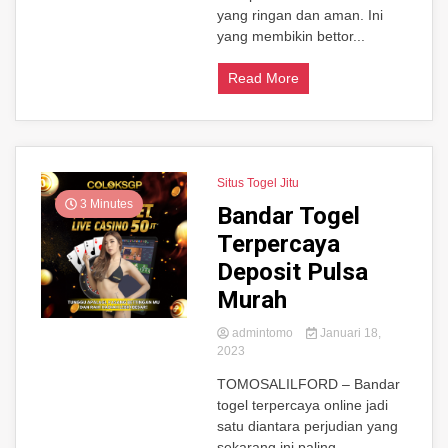
yang ringan dan aman. Ini
yang membikin bettor...
Read More
Situs Togel Jitu
3 Minutes
Bandar Togel
Terpercaya
Deposit Pulsa
Murah
admintomo
Januari 18,
2023
TOMOSALILFORD – Bandar
togel terpercaya online jadi
satu diantara perjudian yang
sekarang ini paling