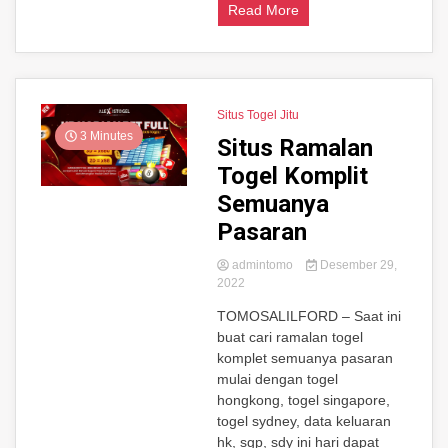
Read More
Situs Togel Jitu
3 Minutes
Situs Ramalan
Togel Komplit
Semuanya
Pasaran
admintomo
Desember 29,
2022
TOMOSALILFORD – Saat ini
buat cari ramalan togel
komplet semuanya pasaran
mulai dengan togel
hongkong, togel singapore,
togel sydney, data keluaran
hk, sgp, sdy ini hari dapat