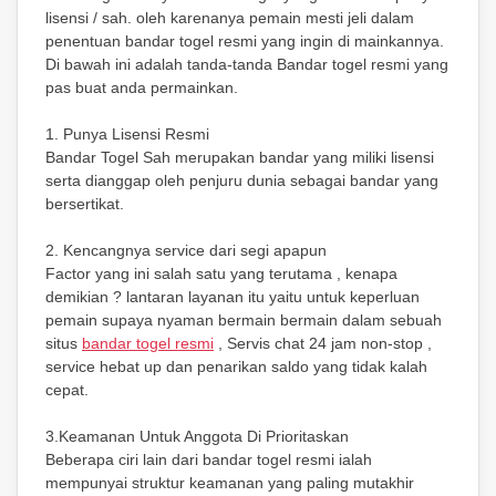
lisensi / sah. oleh karenanya pemain mesti jeli dalam
penentuan bandar togel resmi yang ingin di mainkannya.
Di bawah ini adalah tanda-tanda Bandar togel resmi yang
pas buat anda permainkan.
1. Punya Lisensi Resmi
Bandar Togel Sah merupakan bandar yang miliki lisensi
serta dianggap oleh penjuru dunia sebagai bandar yang
bersertikat.
2. Kencangnya service dari segi apapun
Factor yang ini salah satu yang terutama , kenapa
demikian ? lantaran layanan itu yaitu untuk keperluan
pemain supaya nyaman bermain bermain dalam sebuah
situs
bandar togel resmi
, Servis chat 24 jam non-stop ,
service hebat up dan penarikan saldo yang tidak kalah
cepat.
3.Keamanan Untuk Anggota Di Prioritaskan
Beberapa ciri lain dari bandar togel resmi ialah
mempunyai struktur keamanan yang paling mutakhir