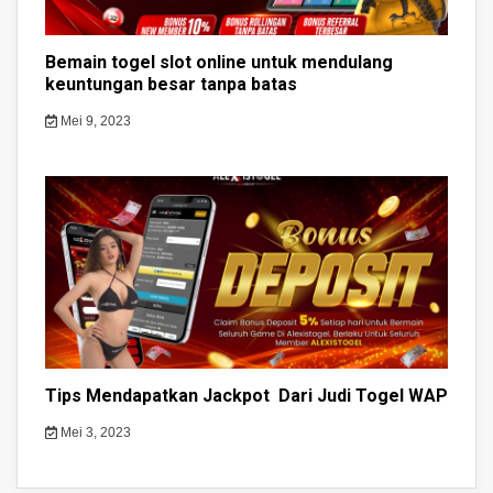
Bemain togel slot online untuk mendulang
keuntungan besar tanpa batas
Mei 9, 2023
Tips Mendapatkan Jackpot Dari Judi Togel WAP
Mei 3, 2023