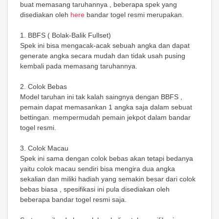
buat memasang taruhannya , beberapa spek yang
disediakan oleh
here
bandar togel resmi merupakan.
1. BBFS ( Bolak-Balik Fullset)
Spek ini bisa mengacak-acak sebuah angka dan dapat
generate angka secara mudah dan tidak usah pusing
kembali pada memasang taruhannya.
2. Colok Bebas
Model taruhan ini tak kalah saingnya dengan BBFS ,
pemain dapat memasankan 1 angka saja dalam sebuat
bettingan. mempermudah pemain jekpot dalam bandar
togel resmi.
3. Colok Macau
Spek ini sama dengan colok bebas akan tetapi bedanya
yaitu colok macau sendiri bisa mengira dua angka
sekalian dan miliki hadiah yang semakin besar dari colok
bebas biasa , spesifikasi ini pula disediakan oleh
beberapa bandar togel resmi saja.