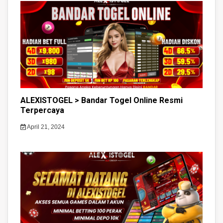
ALEXISTOGEL > Bandar Togel Online Resmi
Terpercaya
April 21, 2024