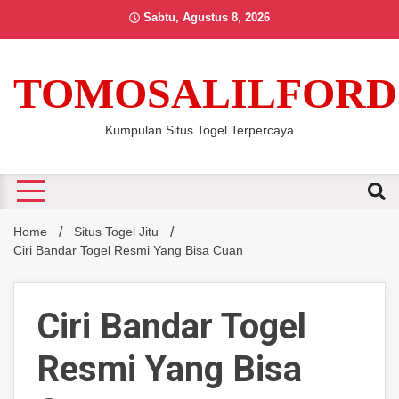
Skip
Sabtu, Agustus 8, 2026
to
content
TOMOSALILFORD
Kumpulan Situs Togel Terpercaya
Home
Situs Togel Jitu
Ciri Bandar Togel Resmi Yang Bisa Cuan
Ciri Bandar Togel
Resmi Yang Bisa