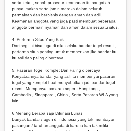
serta ketat , sebab prosedur keamanan itu sangatlah
punyai makna serta jamin mereka dalam seluruh
permainan dan berbisnis dengan aman dan adil.
Keamanan anggota yang juga pasti membuat beberapa
anggota bermain nyaman dan aman dalam sesuatu situs.
4. Performa Situs Yang Baik
Dari segi ini bisa juga di nilai selaku bandar togel resmi ,
performa situs penting untuk memberikan jika bandar itu
itu asli dan paling dipercaya.
5. Pasaran Togel Komplet Dan Paling dipercaya
Kenyataannya bandar yang asli itu mempunyai pasaran
togel yang komplet buat menyebutkan jadi bandar togel
resmi , Mempunyai pasaran seperti Hongkong ,
Cambodia , Singapore , China , Serta Pasaran WLA yang
lain.
6.Menang Berapa saja Dilunasi Lunas
Banyak bandar / agen di indonesia yang tak membayar
pasangan / taruhan anggota di karena kan tak miliki