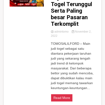
Togel Terunggul
Serta Paling
besar Pasaran
Terkomplit
admintomo
November 2,
2022
TOMOSALILFORD – Main
judi togel sebagai satu
diantara pekerjaan taruhan
judi yang sekarang tengah
jadi trend di kelompok
masyarakat. Dari beberapa
bettor yang sudah mencoba,
dapat dibuktikan kalau main
judi togel memang tawarkan
keuntungan-keuntungan...
Read More