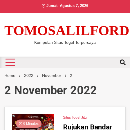
Skip
Jumat, Agustus 7, 2026
to
content
TOMOSALILFORD
Kumpulan Situs Togel Terpercaya
Home
2022
November
2
2 November 2022
Situs Togel Jitu
6 Minutes
Rujukan Bandar