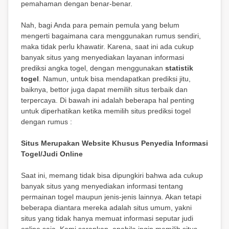
pemahaman dengan benar-benar.
Nah, bagi Anda para pemain pemula yang belum
mengerti bagaimana cara menggunakan rumus sendiri,
maka tidak perlu khawatir. Karena, saat ini ada cukup
banyak situs yang menyediakan layanan informasi
prediksi angka togel, dengan menggunakan
statistik
togel
. Namun, untuk bisa mendapatkan prediksi jitu,
baiknya, bettor juga dapat memilih situs terbaik dan
terpercaya. Di bawah ini adalah beberapa hal penting
untuk diperhatikan ketika memilih situs prediksi togel
dengan rumus :
Situs Merupakan Website Khusus Penyedia Informasi
Togel/Judi Online
Saat ini, memang tidak bisa dipungkiri bahwa ada cukup
banyak situs yang menyediakan informasi tentang
permainan togel maupun jenis-jenis lainnya. Akan tetapi
beberapa diantara mereka adalah situs umum, yakni
situs yang tidak hanya memuat informasi seputar judi