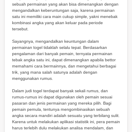
sebuah permainan yang akan bisa dimenangkan dengan
mengandalkan keberuntungan saja, karena permainan
satu ini memiliki cara main cukup simple, yakni menebak
kombinasi angka yang akan keluar pada periode
tersebut.
Sayangnya, mengandalkan keuntungan dalam
permainan togel tidaklah selalu tepat. Berdasarkan
pengalaman dari banyak pemain, ternyata permainan
tebak angka satu ini, dapat dimenangkan apabila bettor
memahami cara bermainnya, dan mengetahui berbagai
trik, yang mana salah satunya adalah dengan
menggunakan rumus.
Dalam judi togel terdapat banyak sekali rumus, dan
rumus-rumus ini dapat digunakan oleh pemain sesuai
pasaran dan jenis permainan yang mereka pilih. Bagi
pemain pemula, tentunya mengombinasikan sebuah
angka secara mandiri adalah sesuatu yang terbilang sulit.
Karena untuk melakukan aplikasi statistik ini, pera pemain
harus terlebih dulu melakukan analisa mendalam, dan