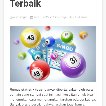
Terbaik
alexistogel
Juni 5, 2022
in
Situs Togel Jitu
- 2 Minutes
Rumus
statistik togel
banyak dipertanyakan oleh para
pemain yang sampai saat ini masih kesulitan untuk bisa
menemukan cara memenangkan taruhan pda berikutnya.
Banyak orang berpikir bahwa taruhan togel hanya