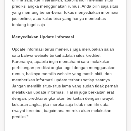
online saja. Kami sarankan, apabila ingin memilih situs
prediksi angka menggunakan rumus, Anda pilih saja situs
yang memang benar-benar fokus menyediakan informasi
judi online, atau kalau bisa yang hanya membahas
tentang togel saja.
Menyediakan Update Informasi
Update informasi terus menerus juga merupakan salah
satu bahwa website terkait adalah situs kredibel.
Karenanya, apabila ingin memahami cara melakukan
perhitungan prediksi angka togel dengan menggunakan
rumus, baiknya memilih website yang masih aktif, dan
memberikan informasi update terbaru setiap saatnya.
Jangan memilih situs-situs lama yang sudah tidak pernah
melakukan update informasi. Hal ini juga berkaitan erat
dengan, prediksi angka akan berkaitan dengan riwayat
keluaran angka, jika mereka saja tidak memiliki data
riwayat tersebut, bagaimana mereka akan melakukan
prediksi?