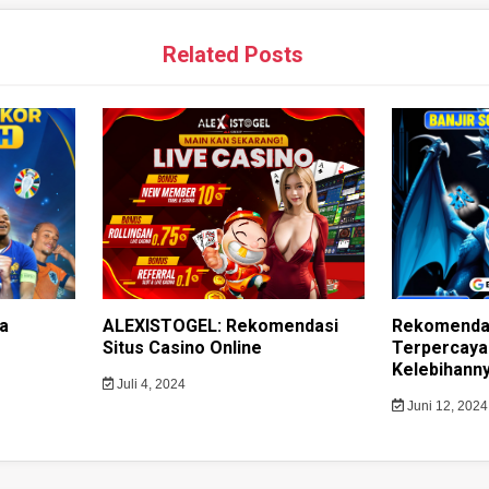
Related Posts
a
ALEXISTOGEL: Rekomendasi
Rekomendas
Situs Casino Online
Terpercaya
Kelebihann
Juli 4, 2024
Juni 12, 2024