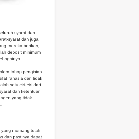
eluruh syarat dan
rat-syarat dan juga
ang mereka berikan,
mlah deposit minimum
sebagainya.
dalam tahap pengisian
ifat rahasia dan tidak
h satu ciri-ciri dari
syarat dan ketentuan
-agen yang tidak
.
us yang memang telah
as dan pastinya dapat