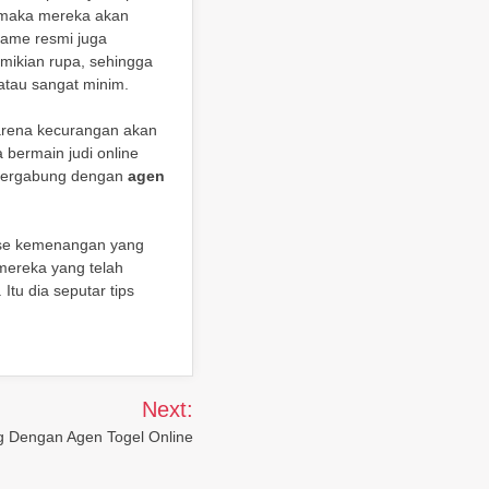
a maka mereka akan
game resmi juga
emikian rupa, sehingga
tau sangat minim.
karena kecurangan akan
bermain judi online
 bergabung dengan
agen
ntase kemenangan yang
mereka yang telah
tu dia seputar tips
Next:
g Dengan Agen Togel Online