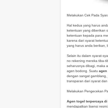
Melakukan Cek Pada Syara
Hal kedua yang harus anda
ketentuan yang diberikan o
ketentuan kepada para mem
karena dari syarat ketent
yang harus anda berikan, 
Selain itu dalam syarat-sy
no rekening mereka tiba-ti
seharusnya dibagi, maka ad
agen bodong. Suatu
agen 
dengan sangat gamblang, j
transparan dari syarat da
Melakukan Pengecekan Pa
Agen togel terpercaya di
mendapatkan lisensi resmi,