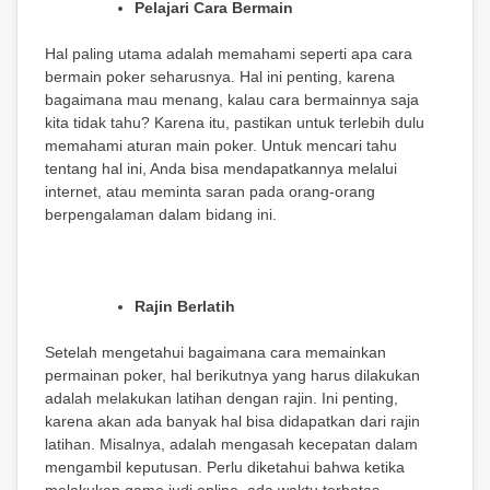
Pelajari Cara Bermain
Hal paling utama adalah memahami seperti apa cara
bermain poker seharusnya. Hal ini penting, karena
bagaimana mau menang, kalau cara bermainnya saja
kita tidak tahu? Karena itu, pastikan untuk terlebih dulu
memahami aturan main poker. Untuk mencari tahu
tentang hal ini, Anda bisa mendapatkannya melalui
internet, atau meminta saran pada orang-orang
berpengalaman dalam bidang ini.
Rajin Berlatih
Setelah mengetahui bagaimana cara memainkan
permainan poker, hal berikutnya yang harus dilakukan
adalah melakukan latihan dengan rajin. Ini penting,
karena akan ada banyak hal bisa didapatkan dari rajin
latihan. Misalnya, adalah mengasah kecepatan dalam
mengambil keputusan. Perlu diketahui bahwa ketika