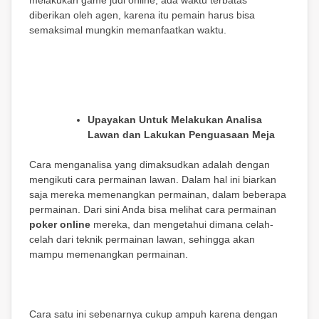
melakukan game judi online, ada waktu terbatas
diberikan oleh agen, karena itu pemain harus bisa
semaksimal mungkin memanfaatkan waktu.
Upayakan Untuk Melakukan Analisa
Lawan dan Lakukan Penguasaan Meja
Cara menganalisa yang dimaksudkan adalah dengan
mengikuti cara permainan lawan. Dalam hal ini biarkan
saja mereka memenangkan permainan, dalam beberapa
permainan. Dari sini Anda bisa melihat cara permainan
poker online
mereka, dan mengetahui dimana celah-
celah dari teknik permainan lawan, sehingga akan
mampu memenangkan permainan.
Cara satu ini sebenarnya cukup ampuh karena dengan