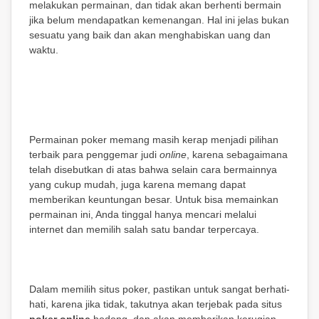
melakukan permainan, dan tidak akan berhenti bermain
jika belum mendapatkan kemenangan. Hal ini jelas bukan
sesuatu yang baik dan akan menghabiskan uang dan
waktu.
Permainan poker memang masih kerap menjadi pilihan
terbaik para penggemar judi
online
, karena sebagaimana
telah disebutkan di atas bahwa selain cara bermainnya
yang cukup mudah, juga karena memang dapat
memberikan keuntungan besar. Untuk bisa memainkan
permainan ini, Anda tinggal hanya mencari melalui
internet dan memilih salah satu bandar terpercaya.
Dalam memilih situs poker, pastikan untuk sangat berhati-
hati, karena jika tidak, takutnya akan terjebak pada situs