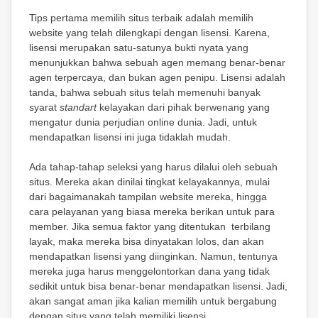
Tips pertama memilih situs terbaik adalah memilih
website yang telah dilengkapi dengan lisensi. Karena,
lisensi merupakan satu-satunya bukti nyata yang
menunjukkan bahwa sebuah agen memang benar-benar
agen terpercaya, dan bukan agen penipu. Lisensi adalah
tanda, bahwa sebuah situs telah memenuhi banyak
syarat
standart
kelayakan dari pihak berwenang yang
mengatur dunia perjudian online dunia. Jadi, untuk
mendapatkan lisensi ini juga tidaklah mudah.
Ada tahap-tahap seleksi yang harus dilalui oleh sebuah
situs. Mereka akan dinilai tingkat kelayakannya, mulai
dari bagaimanakah tampilan website mereka, hingga
cara pelayanan yang biasa mereka berikan untuk para
member. Jika semua faktor yang ditentukan terbilang
layak, maka mereka bisa dinyatakan lolos, dan akan
mendapatkan lisensi yang diinginkan. Namun, tentunya
mereka juga harus menggelontorkan dana yang tidak
sedikit untuk bisa benar-benar mendapatkan lisensi. Jadi,
akan sangat aman jika kalian memilih untuk bergabung
dengan situs yang telah memiliki lisensi.