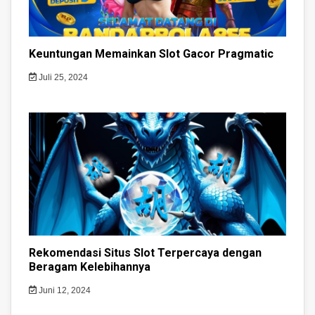
Keuntungan Memainkan Slot Gacor Pragmatic
Juli 25, 2024
Rekomendasi Situs Slot Terpercaya dengan
Beragam Kelebihannya
Juni 12, 2024