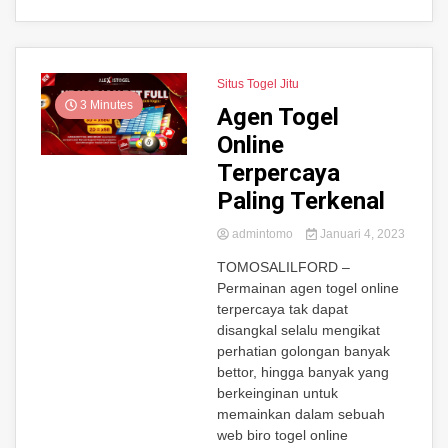
Situs Togel Jitu
3 Minutes
Agen Togel
Online
Terpercaya
Paling Terkenal
admintomo
Januari 4, 2023
TOMOSALILFORD –
Permainan agen togel online
terpercaya tak dapat
disangkal selalu mengikat
perhatian golongan banyak
bettor, hingga banyak yang
berkeinginan untuk
memainkan dalam sebuah
web biro togel online