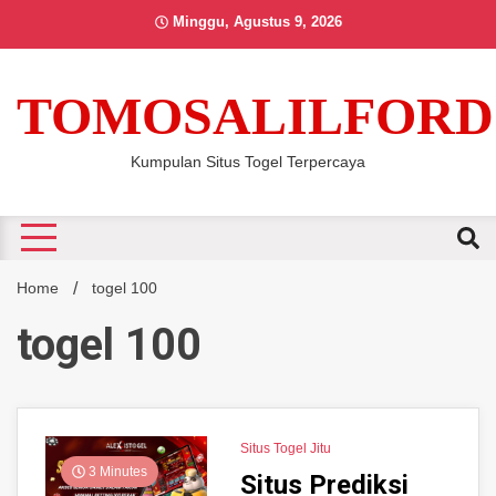
Skip
Minggu, Agustus 9, 2026
to
content
TOMOSALILFORD
Kumpulan Situs Togel Terpercaya
Home
togel 100
togel 100
Situs Togel Jitu
3 Minutes
Situs Prediksi