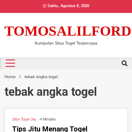
Skip
Sabtu, Agustus 8, 2026
to
content
TOMOSALILFORD
Kumpulan Situs Togel Terpercaya
Home
tebak angka togel
tebak angka togel
Situs Togel Jitu
-4 Minutes
Tips Jitu Menang Togel