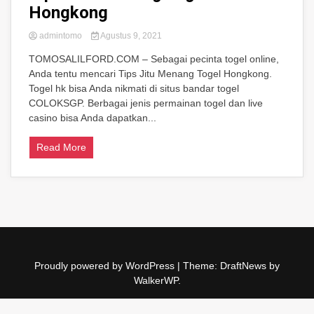
Hongkong
admintomo
Agustus 9, 2021
TOMOSALILFORD.COM – Sebagai pecinta togel online,
Anda tentu mencari Tips Jitu Menang Togel Hongkong.
Togel hk bisa Anda nikmati di situs bandar togel
COLOKSGP. Berbagai jenis permainan togel dan live
casino bisa Anda dapatkan...
Read More
Proudly powered by WordPress
|
Theme: DraftNews by
WalkerWP
.