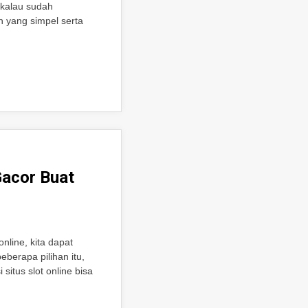
 kalau sudah
 yang simpel serta
Gacor Buat
line, kita dapat
eberapa pilihan itu,
 situs slot online bisa