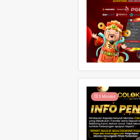
3 Minutes