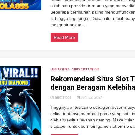
salah satu provider ternama yang menyedia
Beberapa permainan paling menguntungkan d
5, hingga 6 gulungan. Selain itu, masih ba
menguntungkan...
Read More
Judi Online
Situs Slot Online
Rekomendasi Situs Slot 
dengan Beragam Kelebih
alexistogel
Juni 12, 2024
Tingginya antusiasme sebagian besar masya
online tentunya membuat game yang satu in
oleh situs-situs layanan gaming. Maka itulah, 
siapapun untuk bermain game slot online saa