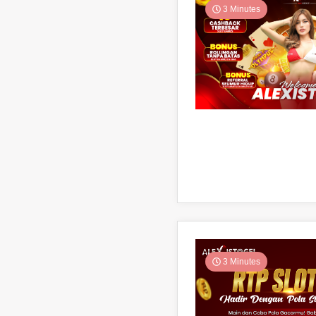
3 Minutes
3 Minutes