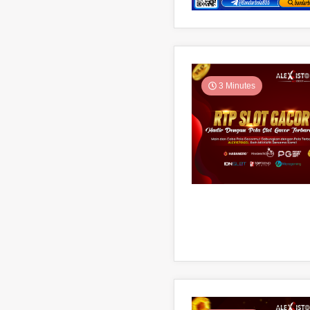
3 Minutes