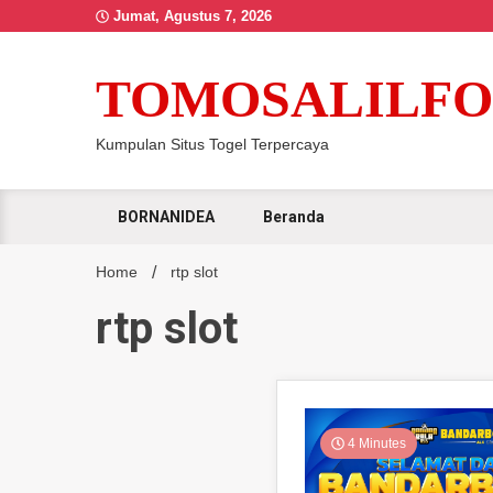
Skip
Jumat, Agustus 7, 2026
to
content
TOMOSALILF
Kumpulan Situs Togel Terpercaya
BORNANIDEA
Beranda
Home
rtp slot
rtp slot
4 Minutes