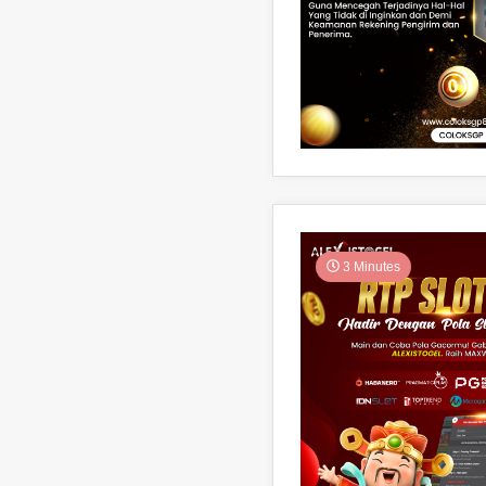
3 Minutes