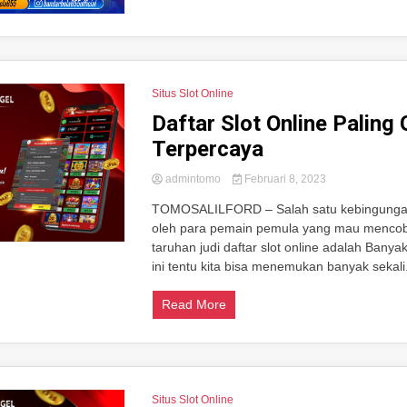
Situs Slot Online
Daftar Slot Online Paling
Terpercaya
admintomo
Februari 8, 2023
TOMOSALILFORD – Salah satu kebingungan 
oleh para pemain pemula yang mau menco
taruhan judi daftar slot online adalah Banya
ini tentu kita bisa menemukan banyak sekali.
Read More
Situs Slot Online