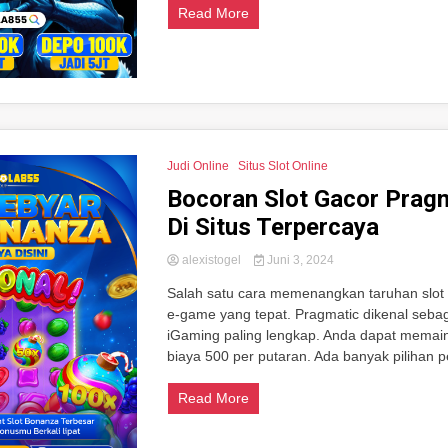
Read More
Judi Online
Situs Slot Online
Bocoran Slot Gacor Pragma
Di Situs Terpercaya
alexistogel
Juni 3, 2024
Salah satu cara memenangkan taruhan slot 
e-game yang tepat. Pragmatic dikenal sebag
iGaming paling lengkap. Anda dapat mema
biaya 500 per putaran. Ada banyak pilihan 
Read More