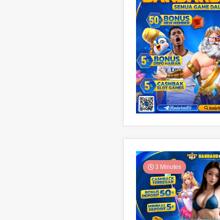
3 Minutes