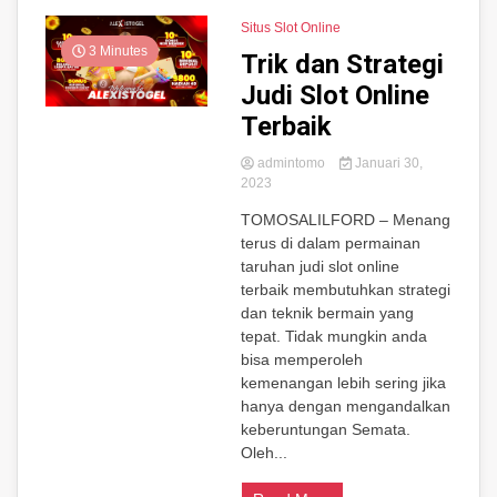
Situs Slot Online
3 Minutes
Trik dan Strategi
Judi Slot Online
Terbaik
admintomo
Januari 30,
2023
TOMOSALILFORD – Menang
terus di dalam permainan
taruhan judi slot online
terbaik membutuhkan strategi
dan teknik bermain yang
tepat. Tidak mungkin anda
bisa memperoleh
kemenangan lebih sering jika
hanya dengan mengandalkan
keberuntungan Semata.
Oleh...