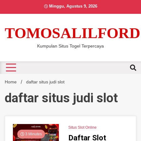
Skip
Minggu, Agustus 9, 2026
to
content
TOMOSALILFORD
Kumpulan Situs Togel Terpercaya
Home
daftar situs judi slot
daftar situs judi slot
Situs Slot Online
3 Minutes
Daftar Slot