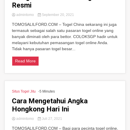
Resmi
admintomo
September 20, 2021
TOMOSALILFORD.COM – Togel China sekarang ini juga
termasuk sebagai salah satu pasaran togel online yang
banyak diminati oleh para bettor. COLOKSGP hadir untuk
melayani kebutuhan pemasangan togel online Anda.
Tidak hanya pasaran togel besar...
Read More
Situs Togel Jitu
-5 Minutes
Cara Mengetahui Angka
Hongkong Hari Ini
admintomo
Juli 27, 2021
TOMOSALILFORD.COM – Bagi para pecinta togel online,