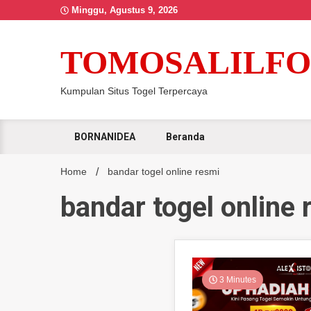
Skip
Minggu, Agustus 9, 2026
to
content
TOMOSALILF
Kumpulan Situs Togel Terpercaya
BORNANIDEA
Beranda
Home
bandar togel online resmi
bandar togel online 
3 Minutes