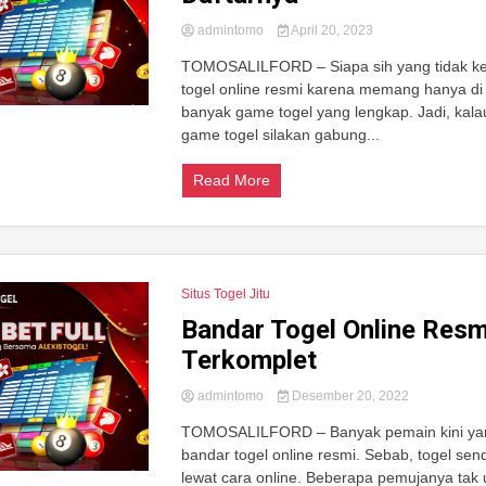
admintomo
April 20, 2023
TOMOSALILFORD – Siapa sih yang tidak ke
togel online resmi karena memang hanya di
banyak game togel yang lengkap. Jadi, ka
game togel silakan gabung...
Read More
Situs Togel Jitu
Bandar Togel Online Resm
Terkomplet
admintomo
Desember 20, 2022
TOMOSALILFORD – Banyak pemain kini yan
bandar togel online resmi. Sebab, togel send
lewat cara online. Beberapa pemujanya tak