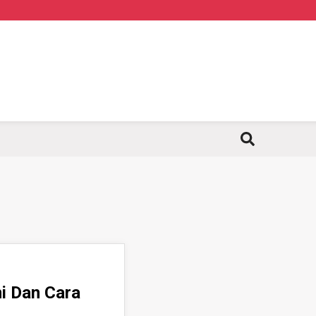
i Dan Cara