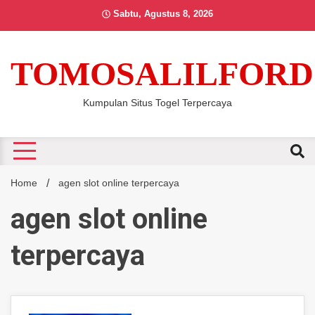
Skip
Sabtu, Agustus 8, 2026
to
content
TOMOSALILFORD
Kumpulan Situs Togel Terpercaya
Home
agen slot online terpercaya
agen slot online
terpercaya