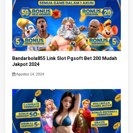
Bandarbola855 Link Slot Pgsoft Bet 200 Mudah
Jakpot 2024
Agustus 14, 2024