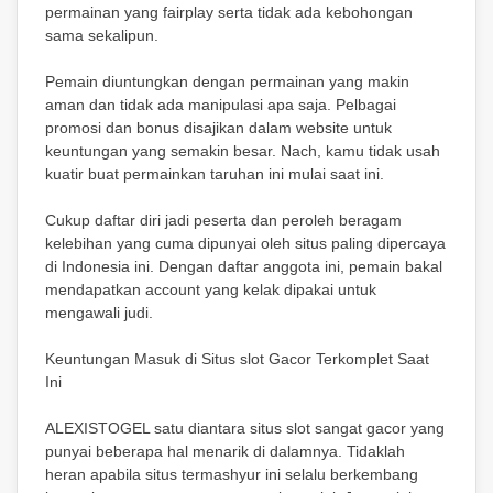
permainan yang fairplay serta tidak ada kebohongan
sama sekalipun.
Pemain diuntungkan dengan permainan yang makin
aman dan tidak ada manipulasi apa saja. Pelbagai
promosi dan bonus disajikan dalam website untuk
keuntungan yang semakin besar. Nach, kamu tidak usah
kuatir buat permainkan taruhan ini mulai saat ini.
Cukup daftar diri jadi peserta dan peroleh beragam
kelebihan yang cuma dipunyai oleh situs paling dipercaya
di Indonesia ini. Dengan daftar anggota ini, pemain bakal
mendapatkan account yang kelak dipakai untuk
mengawali judi.
Keuntungan Masuk di Situs slot Gacor Terkomplet Saat
Ini
ALEXISTOGEL satu diantara situs slot sangat gacor yang
punyai beberapa hal menarik di dalamnya. Tidaklah
heran apabila situs termashyur ini selalu berkembang