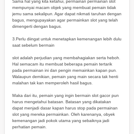
Sama hal yang kita ketahui, permainan permainan slot
mempunyai macam objek yang membuat pemain tidak
jemu sama sekalipun. Agar dapat nikmati taruhan dengan
bagus, mengupayakan agar permainkan slot yang telah
dimengerti dengan bagus.
3.Perlu diingat untuk menetapkan kemenangan lebih dulu
saat sebelum bermain
slot adalah perjudian yang membahagiakan serta heboh.
Hal semacam itu membuat beberapa pemain tertarik
pada permainan ini dan pengin memainkan kapan pun.
Walaupun demikian, pemain yang main secara tak henti
malahan tak kan memperoleh hasil bagus.
Maka dari itu, pemain yang ingin bermain slot gacor pun
harus mengetahui batasan. Batasan yang dikatakan
dapat menjadi dasar kapan harus stop pada permainan
slot yang mereka permainkan. Oleh karenanya, obyek
kemenangan jadi pokok utama yang sebaiknya jadi
perhatian pemain.