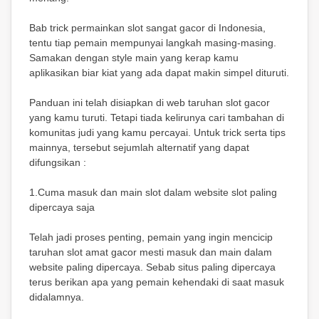
Bab trick permainkan slot sangat gacor di Indonesia,
tentu tiap pemain mempunyai langkah masing-masing.
Samakan dengan style main yang kerap kamu
aplikasikan biar kiat yang ada dapat makin simpel dituruti.
Panduan ini telah disiapkan di web taruhan slot gacor
yang kamu turuti. Tetapi tiada kelirunya cari tambahan di
komunitas judi yang kamu percayai. Untuk trick serta tips
mainnya, tersebut sejumlah alternatif yang dapat
difungsikan :
1.Cuma masuk dan main slot dalam website slot paling
dipercaya saja
Telah jadi proses penting, pemain yang ingin mencicip
taruhan slot amat gacor mesti masuk dan main dalam
website paling dipercaya. Sebab situs paling dipercaya
terus berikan apa yang pemain kehendaki di saat masuk
didalamnya.