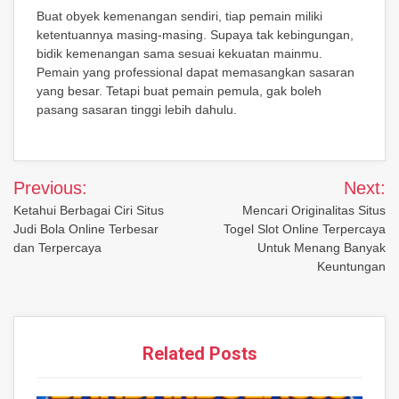
Buat obyek kemenangan sendiri, tiap pemain miliki
ketentuannya masing-masing. Supaya tak kebingungan,
bidik kemenangan sama sesuai kekuatan mainmu.
Pemain yang professional dapat memasangkan sasaran
yang besar. Tetapi buat pemain pemula, gak boleh
pasang sasaran tinggi lebih dahulu.
Navigasi
Previous:
Next:
pos
Ketahui Berbagai Ciri Situs
Mencari Originalitas Situs
Judi Bola Online Terbesar
Togel Slot Online Terpercaya
dan Terpercaya
Untuk Menang Banyak
Keuntungan
Related Posts