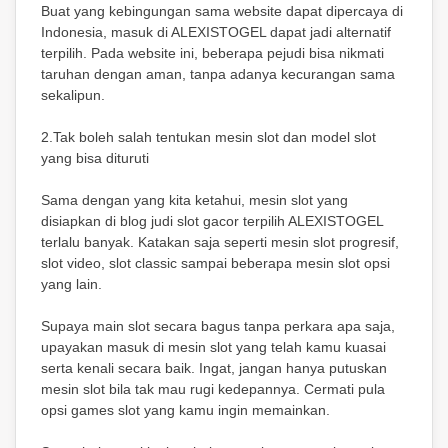
Buat yang kebingungan sama website dapat dipercaya di
Indonesia, masuk di ALEXISTOGEL dapat jadi alternatif
terpilih. Pada website ini, beberapa pejudi bisa nikmati
taruhan dengan aman, tanpa adanya kecurangan sama
sekalipun.
2.Tak boleh salah tentukan mesin slot dan model slot
yang bisa dituruti
Sama dengan yang kita ketahui, mesin slot yang
disiapkan di blog judi slot gacor terpilih ALEXISTOGEL
terlalu banyak. Katakan saja seperti mesin slot progresif,
slot video, slot classic sampai beberapa mesin slot opsi
yang lain.
Supaya main slot secara bagus tanpa perkara apa saja,
upayakan masuk di mesin slot yang telah kamu kuasai
serta kenali secara baik. Ingat, jangan hanya putuskan
mesin slot bila tak mau rugi kedepannya. Cermati pula
opsi games slot yang kamu ingin memainkan.