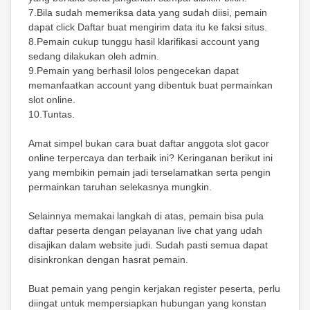
7.Bila sudah memeriksa data yang sudah diisi, pemain
dapat click Daftar buat mengirim data itu ke faksi situs.
8.Pemain cukup tunggu hasil klarifikasi account yang
sedang dilakukan oleh admin.
9.Pemain yang berhasil lolos pengecekan dapat
memanfaatkan account yang dibentuk buat permainkan
slot online.
10.Tuntas.
Amat simpel bukan cara buat daftar anggota slot gacor
online terpercaya dan terbaik ini? Keringanan berikut ini
yang membikin pemain jadi terselamatkan serta pengin
permainkan taruhan selekasnya mungkin.
Selainnya memakai langkah di atas, pemain bisa pula
daftar peserta dengan pelayanan live chat yang udah
disajikan dalam website judi. Sudah pasti semua dapat
disinkronkan dengan hasrat pemain.
Buat pemain yang pengin kerjakan register peserta, perlu
diingat untuk mempersiapkan hubungan yang konstan