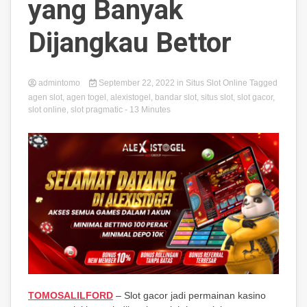
yang Banyak
Dijangkau Bettor
admintomo
September 22, 2022
in
Situs Slot Online
Tagged
agen slot
,
agen togel
,
alexistogel
,
bandar slot
,
situs slot
,
slot gacor
,
slot online
,
slot pragmatic
- 13 Minutes
TOMOSALILFORD
– Slot gacor jadi permainan kasino