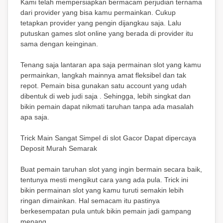
Kami telah mempersiapkan bermacam perjudian ternama
dari provider yang bisa kamu permainkan. Cukup
tetapkan provider yang pengin dijangkau saja. Lalu
putuskan games slot online yang berada di provider itu
sama dengan keinginan.
Tenang saja lantaran apa saja permainan slot yang kamu
permainkan, langkah mainnya amat fleksibel dan tak
repot. Pemain bisa gunakan satu account yang udah
dibentuk di web judi saja . Sehingga, lebih singkat dan
bikin pemain dapat nikmati taruhan tanpa ada masalah
apa saja.
Trick Main Sangat Simpel di slot Gacor Dapat dipercaya
Deposit Murah Semarak
Buat pemain taruhan slot yang ingin bermain secara baik,
tentunya mesti mengikut cara yang ada pula. Trick ini
bikin permainan slot yang kamu turuti semakin lebih
ringan dimainkan. Hal semacam itu pastinya
berkesempatan pula untuk bikin pemain jadi gampang
menang.