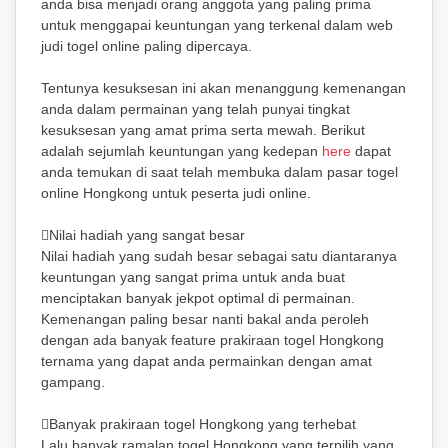
anda bisa menjadi orang anggota yang paling prima
untuk menggapai keuntungan yang terkenal dalam web
judi togel online paling dipercaya.
Tentunya kesuksesan ini akan menanggung kemenangan
anda dalam permainan yang telah punyai tingkat
kesuksesan yang amat prima serta mewah. Berikut
adalah sejumlah keuntungan yang kedepan
here
dapat
anda temukan di saat telah membuka dalam pasar togel
online Hongkong untuk peserta judi online.
Nilai hadiah yang sangat besar
Nilai hadiah yang sudah besar sebagai satu diantaranya
keuntungan yang sangat prima untuk anda buat
menciptakan banyak jekpot optimal di permainan.
Kemenangan paling besar nanti bakal anda peroleh
dengan ada banyak feature prakiraan togel Hongkong
ternama yang dapat anda permainkan dengan amat
gampang.
Banyak prakiraan togel Hongkong yang terhebat
Lalu banyak ramalan togel Hongkong yang terpilih yang