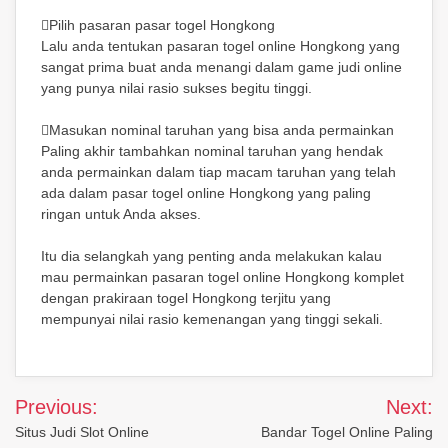
Pilih pasaran pasar togel Hongkong
Lalu anda tentukan pasaran togel online Hongkong yang
sangat prima buat anda menangi dalam game judi online
yang punya nilai rasio sukses begitu tinggi.
Masukan nominal taruhan yang bisa anda permainkan
Paling akhir tambahkan nominal taruhan yang hendak
anda permainkan dalam tiap macam taruhan yang telah
ada dalam pasar togel online Hongkong yang paling
ringan untuk Anda akses.
Itu dia selangkah yang penting anda melakukan kalau
mau permainkan pasaran togel online Hongkong komplet
dengan prakiraan togel Hongkong terjitu yang
mempunyai nilai rasio kemenangan yang tinggi sekali.
Navigasi
Previous:
Next:
pos
Situs Judi Slot Online
Bandar Togel Online Paling