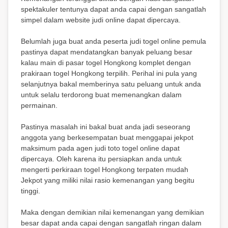
spektakuler tentunya dapat anda capai dengan sangatlah
simpel dalam website judi online dapat dipercaya.
Belumlah juga buat anda peserta judi togel online pemula
pastinya dapat mendatangkan banyak peluang besar
kalau main di pasar togel Hongkong komplet dengan
prakiraan togel Hongkong terpilih. Perihal ini pula yang
selanjutnya bakal memberinya satu peluang untuk anda
untuk selalu terdorong buat memenangkan dalam
permainan.
Pastinya masalah ini bakal buat anda jadi seseorang
anggota yang berkesempatan buat menggapai jekpot
maksimum pada agen judi toto togel online dapat
dipercaya. Oleh karena itu persiapkan anda untuk
mengerti perkiraan togel Hongkong terpaten mudah
Jekpot yang miliki nilai rasio kemenangan yang begitu
tinggi.
Maka dengan demikian nilai kemenangan yang demikian
besar dapat anda capai dengan sangatlah ringan dalam