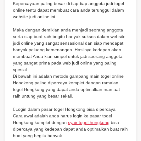
Kepercayaan paling besar di tiap-tiap anggota judi togel
online tentu dapat membuat cara anda terunggul dalam
website judi online ini.
Maka dengan demikian anda menjadi seorang anggota
serta siap buat raih begitu banyak sukses dalam website
judi online yang sangat sensasional dan siap mendapat
banyak peluang kemenangan. Hasilnya kedepan akan
membuat Anda kian simpel untuk jadi seorang anggota
yang sangat prima pada web judi online yang paling
spesial.
Di bawah ini adalah metode gampang main togel online
Hongkong paling dipercaya komplet dengan ramalan
togel Hongkong yang dapat anda optimalkan manfaat
raih untung yang besar sekali.
Login dalam pasar togel Hongkong bisa dipercaya
Cara awal adalah anda harus login ke pasar togel
Hongkong komplet dengan
syair togel hongkong
bisa
dipercaya yang kedepan dapat anda optimalkan buat raih
buat yang begitu banyak.