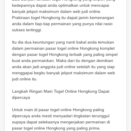
kedepannya dapat anda optimalkan untuk mencapai
banyak jekpot maksimum dalam web judi online.
Prakiraan togel Hongkong itu dapat jamin kemenangan
anda dalam tiap-tiap permainan yang punya nilai rasio
sukses tertinggi.
Itu dia dua keuntungan yang nanti bakal anda temukan
dalam permainan pasar togel online Hongkong komplet
dengan pasar togel Hongkong terbaik yang paling simpel
buat anda permainkan. Maka dari itu dengan demikian
anda akan jadi anggota judi online setelah itu yang siap
menggapai begitu banyak jekpot maksimum dalam web
judi online itu.
Langkah Ringan Main Togel Online Hongkong Dapat
dipercaya
Untuk main di pasar togel online Hongkong paling
dipercaya anda mesti menyadari tingkatan terunggul
supaya dapat selekasnya mengerjakan permainan di
pasar togel online Hongkong yang paling prima.