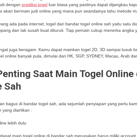
judi dengan
prediksi togel
luar biasa yang pastinya dapat dijangkau kap
s akan bermain judi online yang mana pun seandainya tahu metode m
yang ada pada internet, togel dari bandar togel online sah yaitu satu d
mpang dan tak susah buat dituruti. Tiap pemain cukup menerka angka y
angat juga beragam. Kamu dapat mainkan togel 2D, 3D sampai tusuk 
gel online banyak pula, dimulai dari HK, SGP, SYDNEY, Macau, Arab da
enting Saat Main Togel Online 
e Sah
an bagus di bandar togel sah, ada sejumlah penyiapan yang perlu ka
 yang diartikan :
ine lebih dulu
dapat main togel online di bandar sah merupakan harus miliki account 