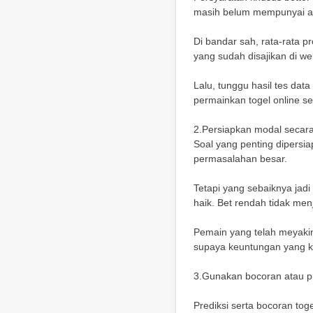
masih belum mempunyai acc
Di bandar sah, rata-rata p
yang sudah disajikan di web
Lalu, tunggu hasil tes data
permainkan togel online s
2.Persiapkan modal secara
Soal yang penting dipersi
permasalahan besar.
Tetapi yang sebaiknya jad
haik. Bet rendah tidak me
Pemain yang telah meyaki
supaya keuntungan yang k
3.Gunakan bocoran atau pre
Prediksi serta bocoran tog