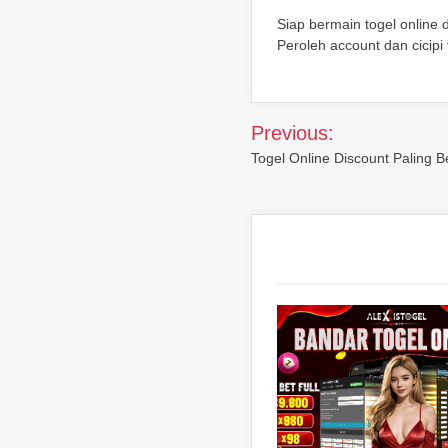
Siap bermain togel online d
Peroleh account dan cicip
Navigasi
Previous:
pos
Togel Online Discount Paling 