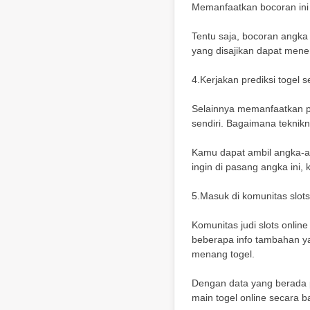
Memanfaatkan bocoran ini
Tentu saja, bocoran angk
yang disajikan dapat men
4.Kerjakan prediksi togel 
Selainnya memanfaatkan pre
sendiri. Bagaimana teknik
Kamu dapat ambil angka-an
ingin di pasang angka ini
5.Masuk di komunitas slot
Komunitas judi slots onlin
beberapa info tambahan yan
menang togel.
Dengan data yang berada p
main togel online secara 