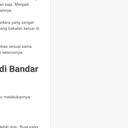
an saja. Menjadi
ainnya.
iantara yang sangat
ang bakalan keluar di
bebas sesuai sama
n seterusnya.
di Bandar
mu melakukannya.
lebih dulu. Buat yang