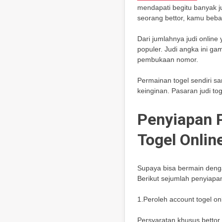
mendapati begitu banyak 
seorang bettor, kamu beba
Dari jumlahnya judi online 
populer. Judi angka ini ga
pembukaan nomor.
Permainan togel sendiri s
keinginan. Pasaran judi to
Penyiapan P
Togel Onlin
Supaya bisa bermain deng
Berikut sejumlah penyiapan
1.Peroleh account togel onl
Persyaratan khusus bettor 