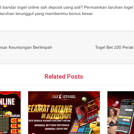
i bandar togel online sah deposit uang asli? Permainkan taruhan togel on
i taruhan terunggul yang memberimu bonus besar.
Besar Keuntungan Berlimpah
Togel Bet 100 Perak
Related Posts