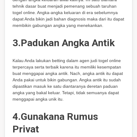
tehnik dasar buat menjadi pemenang sebuah taruhan
togel online. Angka-angka keluaran di era sebelumnya
dapat Anda bikin jadi bahan diagnosis maka dari itu dapat
membikin gabungan angka yang menekankan.
3.Padukan Angka Antik
Kalau Anda lakukan betting dalam agen judi togel online
terpercaya serta terbaik karena itu memiliki kesempatan
buat menggapai angka antik. Nach, angka antik itu dapat
Anda pakai untuk bikin gabungan. Angka antik itu sudah
dipastikan masuk ke satu diantaranya deretan paduan
angka yang bakal keluar. Tetapi, tidak semuanya dapat
menggapai angka unik itu.
4.Gunakana Rumus
Privat