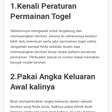
1.Kenali Peraturan
Permainan Togel
Sebelumnya mengawali untuk tergabung dan
memasangkan taruhan, karena itu seharusnya ketahui
lebih dulu ketentuan serta jalur permainan togel online.
Janganlah sampai Anda sekedar ikutan saja
memasangkan taruhan besar tanpa pahami peraturan
permainan. Perbuatan sesuai ini cuman bakal memakan
banyak modal taruhan.
2.Pakai Angka Keluaran
Awal kalinya
Buat memperkirakan angka keluaran dalam sebuah
taruhan yang Anda turuti, baiknya pakai tehnik studi
dengan angka keluaran awal kalinya. Ini satu diantara