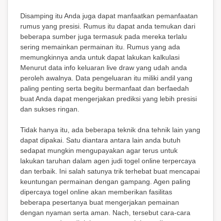
Disamping itu Anda juga dapat manfaatkan pemanfaatan
rumus yang presisi. Rumus itu dapat anda temukan dari
beberapa sumber juga termasuk pada mereka terlalu
sering memainkan permainan itu. Rumus yang ada
memungkinnya anda untuk dapat lakukan kalkulasi
Menurut data info keluaran live draw yang udah anda
peroleh awalnya. Data pengeluaran itu miliki andil yang
paling penting serta begitu bermanfaat dan berfaedah
buat Anda dapat mengerjakan prediksi yang lebih presisi
dan sukses ringan.
Tidak hanya itu, ada beberapa teknik dna tehnik lain yang
dapat dipakai. Satu diantara antara lain anda butuh
sedapat mungkin mengupayakan agar terus untuk
lakukan taruhan dalam agen judi togel online terpercaya
dan terbaik. Ini salah satunya trik terhebat buat mencapai
keuntungan permainan dengan gampang. Agen paling
dipercaya togel online akan memberikan fasilitas
beberapa pesertanya buat mengerjakan pemainan
dengan nyaman serta aman. Nach, tersebut cara-cara