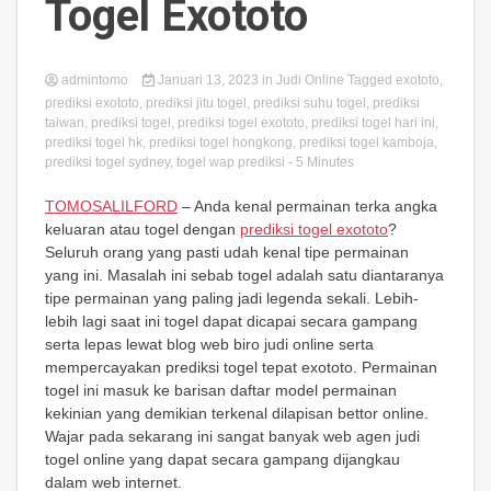
Togel Exototo
admintomo
Januari 13, 2023
in
Judi Online
Tagged
exototo
,
prediksi exototo
,
prediksi jitu togel
,
prediksi suhu togel
,
prediksi
taiwan
,
prediksi togel
,
prediksi togel exototo
,
prediksi togel hari ini
,
prediksi togel hk
,
prediksi togel hongkong
,
prediksi togel kamboja
,
prediksi togel sydney
,
togel wap prediksi
- 5 Minutes
TOMOSALILFORD
– Anda kenal permainan terka angka
keluaran atau togel dengan
prediksi togel exototo
?
Seluruh orang yang pasti udah kenal tipe permainan
yang ini. Masalah ini sebab togel adalah satu diantaranya
tipe permainan yang paling jadi legenda sekali. Lebih-
lebih lagi saat ini togel dapat dicapai secara gampang
serta lepas lewat blog web biro judi online serta
mempercayakan prediksi togel tepat exototo. Permainan
togel ini masuk ke barisan daftar model permainan
kekinian yang demikian terkenal dilapisan bettor online.
Wajar pada sekarang ini sangat banyak web agen judi
togel online yang dapat secara gampang dijangkau
dalam web internet.