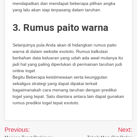
mendapatkan dan mendapat beberapa pilihan angka
yang lalu akan siap terpasang dalam taruhan.
3. Rumus paito warna
Selanjutnya pula Anda akan di hidangkan rumus paito
warna di dalam website exototo. Rumus kalkulasi
berbahan data keluaran yang udah ada awal mulanya itu
jadi hal yang paling diperlukan di permainan taruhan judi
online togel.
Begitu Beberapa keistimewaan serta keunggulan
sekaligus strategi yang dapat dipakai terkait
bagaimanakah cara menang taruhan dengan prediksi
togel yang tepat. Satu diantara antara lain dapat gunakan
rumus prediksi togel tepat exototo.
Navigasi
Previous:
Next: