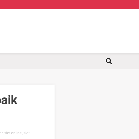
aik
or
,
slot online
,
slot