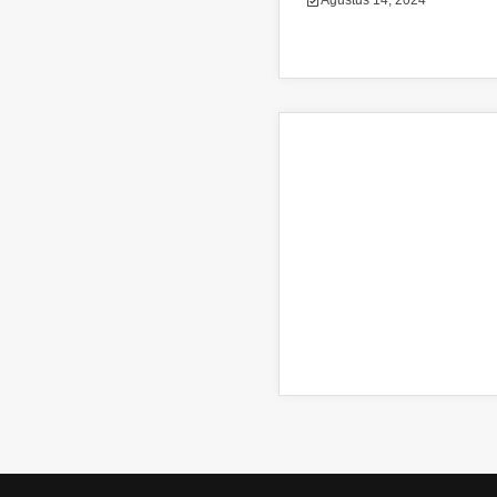
Agustus 14, 2024