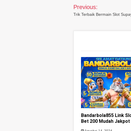
Navigasi
Previous:
pos
Trik Terbaik Bermain Slot S
Bandarbola855 Link Sl
Bet 200 Mudah Jakpot