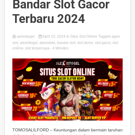
Bandar Slot Gacor
Terbaru 2024
alexistogel
April 15, 2024
in
Situs Slot Online
Tagged
agen
slot
,
alexistogel
,
alexistoto
,
bandar slot
,
slot demo
,
slot gacor
,
slot
onliine
,
slot terpercaya
- 4 Minutes
TOMOSALILFORD – Keuntungan dalam bermain taruhan