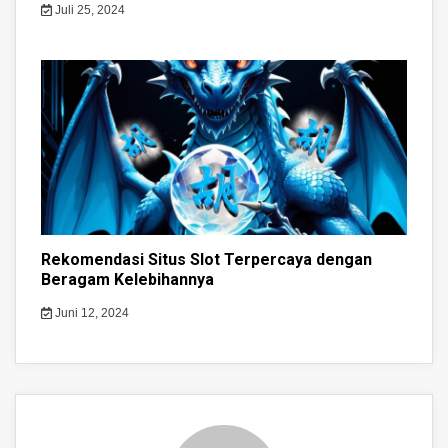
Juli 25, 2024
Rekomendasi Situs Slot Terpercaya dengan
Beragam Kelebihannya
Juni 12, 2024