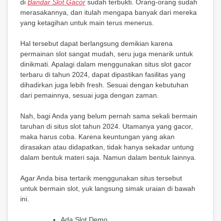
di
Bandar Slot Gacor
sudah terbukti. Orang-orang sudah
merasakannya, dan itulah mengapa banyak dari mereka
yang ketagihan untuk main terus menerus.
Hal tersebut dapat berlangsung demikian karena
permainan slot sangat mudah, seru juga menarik untuk
dinikmati. Apalagi dalam menggunakan situs slot gacor
terbaru di tahun 2024, dapat dipastikan fasilitas yang
dihadirkan juga lebih fresh. Sesuai dengan kebutuhan
dari pemainnya, sesuai juga dengan zaman.
Nah, bagi Anda yang belum pernah sama sekali bermain
taruhan di situs slot tahun 2024. Utamanya yang gacor,
maka harus coba. Karena keuntungan yang akan
dirasakan atau didapatkan, tidak hanya sekadar untung
dalam bentuk materi saja. Namun dalam bentuk lainnya.
Agar Anda bisa tertarik menggunakan situs tersebut
untuk bermain slot, yuk langsung simak uraian di bawah
ini.
Ada Slot Demo