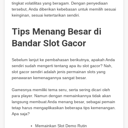
tingkat volatilitas yang beragam. Dengan penyediaan
tersebut, Anda diberikan kebebasan untuk memilih sesuai
keinginan, sesuai ketertarikan sendiri.
Tips Menang Besar di
Bandar Slot Gacor
Sebelum lanjut ke pembahasan berikutnya, apakah Anda
sendiri sudah mengerti tentang apa itu slot gacor? Nah,
slot gacor sendiri adalah jenis permainan slots yang
penawaran kemenagannya sangat besar.
Gamesnya memiliki tema seru, serta sering dicari oleh
para player. Namun dengan memainkannya tidak akan
langsung membuat Anda menang besar, sebagai pemain
tetap harus mengaplikasikan beberapa tips kemenangan.
Apa saja?
Memainkan Slot Demo Rutin