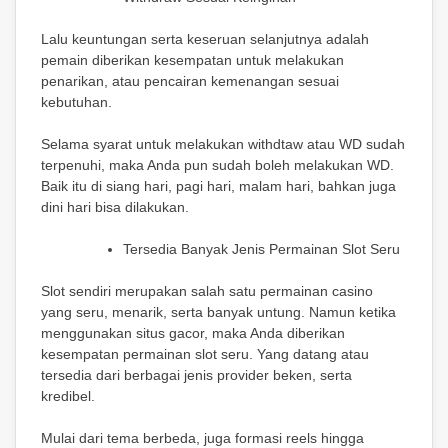
Lalu keuntungan serta keseruan selanjutnya adalah
pemain diberikan kesempatan untuk melakukan
penarikan, atau pencairan kemenangan sesuai
kebutuhan.
Selama syarat untuk melakukan withdtaw atau WD sudah
terpenuhi, maka Anda pun sudah boleh melakukan WD.
Baik itu di siang hari, pagi hari, malam hari, bahkan juga
dini hari bisa dilakukan.
Tersedia Banyak Jenis Permainan Slot Seru
Slot sendiri merupakan salah satu permainan casino
yang seru, menarik, serta banyak untung. Namun ketika
menggunakan situs gacor, maka Anda diberikan
kesempatan permainan slot seru. Yang datang atau
tersedia dari berbagai jenis provider beken, serta
kredibel.
Mulai dari tema berbeda, juga formasi reels hingga