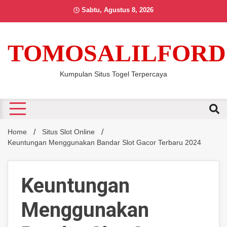
Skip
Sabtu, Agustus 8, 2026
to
content
TOMOSALILFORD
Kumpulan Situs Togel Terpercaya
Home
Situs Slot Online
Keuntungan Menggunakan Bandar Slot Gacor Terbaru 2024
Keuntungan
Menggunakan