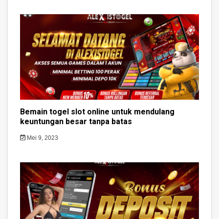
Bemain togel slot online untuk mendulang
keuntungan besar tanpa batas
Mei 9, 2023