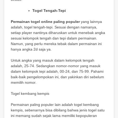
Togel Tengah-Tepi
Permainan togel online paling populer
yang lainnya
adalah, togel tengah-tepi. Sesuai dengan namanya,
setiap player nantinya diharuskan untuk menebak angka
sesuai kelompok tengah dan tepi dalam permainan.
Namun, yang perlu mereka tebak dalam permainan ini
hanya angka 2d saja ya.
Untuk angka yang masuk dalam kelompok tengah
adalah, 25-74. Sedangkan nomor-nomor yang masuk
dalam kelompok tepi adalah, 00-24, dan 75-99. Pahami
baik-baik pengelompokan ini, dan yakinkan diri sebelum
memilih nomor.
Togel kembang kempis
Permainan paling populer lain adalah togel kembang
kempis, sebenarnya bisa dibilang bahwa jenis togel satu
ini memang sudah sejak lama memiliki kepopuleran