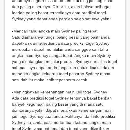
umumnya segera bisa anda temui di blog judi togel sah
dan paling dipercaya. Diluar itu, akan halnya pelbagai
faedah paling besar tersedianya data prediksi togel
Sydney yang dapat anda peroleh salah satunya yakni:
-Mencari tahu angka main Sydney paling tepat
Satu diantaranya fungsi paling besar yang pasti anda
dapatkan dari tersedianya data prediksi togel Sydney
merupakan dapat membikin anda sanggup cari tahu
angka main Sydney sangat tepat. Angka main Sydney
yang didatangkan melalui prediksi Sydney dari situs togel
sah pastinya dapat anda fungsikan untuk dipakai dalam
menerka angka keluaran togel pasaran Sydney masa
sesudah itu maka lebih tepat serta cocok.
-Meningkatkan kemenangan main judi togel Sydney
Ada data prediksi togel Sydney tentunya bakal berikan
banyak kegunaan paling besar yang di mana satu
diantaranya yakni dapat menaikkan kemenangan main
judi togel Sydney buat anda. Faktanya, dari info prediksi
Sydney itu, anda pasti bertambah ketahui angka main
togel Sydney sangat tepat dan tepat yang dikasihkan