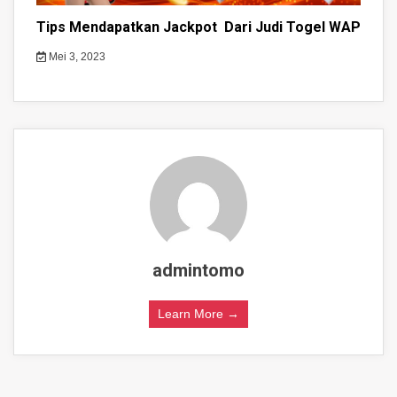
Tips Mendapatkan Jackpot Dari Judi Togel WAP
Mei 3, 2023
admintomo
Learn More →