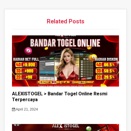
Related Posts
ALEXISTOGEL > Bandar Togel Online Resmi
Terpercaya
April 21, 2024