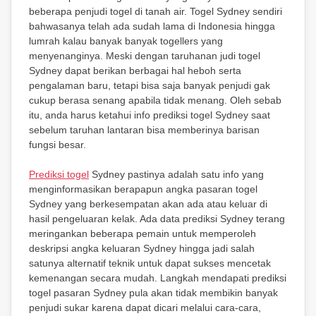
beberapa penjudi togel di tanah air. Togel Sydney sendiri
bahwasanya telah ada sudah lama di Indonesia hingga
lumrah kalau banyak banyak togellers yang
menyenanginya. Meski dengan taruhanan judi togel
Sydney dapat berikan berbagai hal heboh serta
pengalaman baru, tetapi bisa saja banyak penjudi gak
cukup berasa senang apabila tidak menang. Oleh sebab
itu, anda harus ketahui info prediksi togel Sydney saat
sebelum taruhan lantaran bisa memberinya barisan
fungsi besar.
Prediksi togel
Sydney pastinya adalah satu info yang
menginformasikan berapapun angka pasaran togel
Sydney yang berkesempatan akan ada atau keluar di
hasil pengeluaran kelak. Ada data prediksi Sydney terang
meringankan beberapa pemain untuk memperoleh
deskripsi angka keluaran Sydney hingga jadi salah
satunya alternatif teknik untuk dapat sukses mencetak
kemenangan secara mudah. Langkah mendapati prediksi
togel pasaran Sydney pula akan tidak membikin banyak
penjudi sukar karena dapat dicari melalui cara-cara,