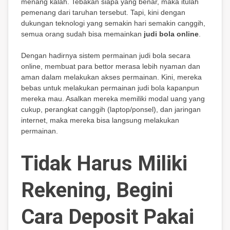
menang kalah. Tebakan siapa yang benar, maka itulah
pemenang dari taruhan tersebut. Tapi, kini dengan
dukungan teknologi yang semakin hari semakin canggih,
semua orang sudah bisa memainkan
judi bola online
.
Dengan hadirnya sistem permainan judi bola secara
online, membuat para bettor merasa lebih nyaman dan
aman dalam melakukan akses permainan. Kini, mereka
bebas untuk melakukan permainan judi bola kapanpun
mereka mau. Asalkan mereka memiliki modal uang yang
cukup, perangkat canggih (laptop/ponsel), dan jaringan
internet, maka mereka bisa langsung melakukan
permainan.
Tidak Harus Miliki
Rekening, Begini
Cara Deposit Pakai