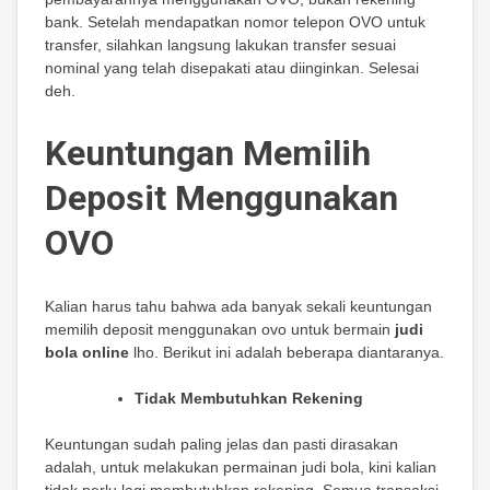
bank. Setelah mendapatkan nomor telepon OVO untuk
transfer, silahkan langsung lakukan transfer sesuai
nominal yang telah disepakati atau diinginkan. Selesai
deh.
Keuntungan Memilih
Deposit Menggunakan
OVO
Kalian harus tahu bahwa ada banyak sekali keuntungan
memilih deposit menggunakan ovo untuk bermain
judi
bola online
lho. Berikut ini adalah beberapa diantaranya.
Tidak Membutuhkan Rekening
Keuntungan sudah paling jelas dan pasti dirasakan
adalah, untuk melakukan permainan judi bola, kini kalian
tidak perlu lagi membutuhkan rekening. Semua transaksi