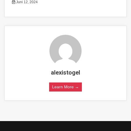
Juni 12, 2024
alexistogel
Learn More →