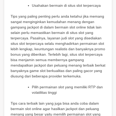
Usahakan bermain di situs slot terpercaya
Tips yang paling penting perlu anda ketahui jika memang
sangat menginginkan kemudahan menang dengan
gampang jackpot di dalam bermain slot online tidak lain
selain perlu memastikan bermain di situs slot yang
terpercaya. Pasalnya, layanan judi slot yang disediakan
situs slot terpercaya selalu menghadirkan permainan slot
lebih lengkap, keuntungan realistis dan banyaknya promo
bonus yang diberikan. Terlebih lagi, situs slot terpercaya
bisa menjamin semua membernya gampang
mendapatkan jackpot dan peluang menang terbaik berkat
banyaknya game slot berkualitas dan paling gacor yang
diusung dari beberapa provider terkemuka.
Pilih permainan slot yang memiliki RTP dan
volatilitas tinggi
Tips cara terbaik lain yang juga bisa anda coba dalam
bermain slot online agar hasilkan jackpot dan peluang
menang yang besar yaitu memilih permainan slot yang