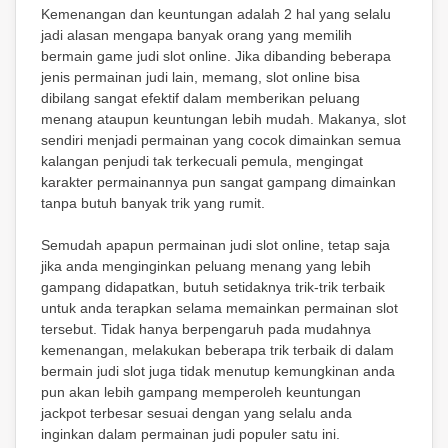
Kemenangan dan keuntungan adalah 2 hal yang selalu
jadi alasan mengapa banyak orang yang memilih
bermain game judi slot online. Jika dibanding beberapa
jenis permainan judi lain, memang, slot online bisa
dibilang sangat efektif dalam memberikan peluang
menang ataupun keuntungan lebih mudah. Makanya, slot
sendiri menjadi permainan yang cocok dimainkan semua
kalangan penjudi tak terkecuali pemula, mengingat
karakter permainannya pun sangat gampang dimainkan
tanpa butuh banyak trik yang rumit.
Semudah apapun permainan judi slot online, tetap saja
jika anda menginginkan peluang menang yang lebih
gampang didapatkan, butuh setidaknya trik-trik terbaik
untuk anda terapkan selama memainkan permainan slot
tersebut. Tidak hanya berpengaruh pada mudahnya
kemenangan, melakukan beberapa trik terbaik di dalam
bermain judi slot juga tidak menutup kemungkinan anda
pun akan lebih gampang memperoleh keuntungan
jackpot terbesar sesuai dengan yang selalu anda
inginkan dalam permainan judi populer satu ini.