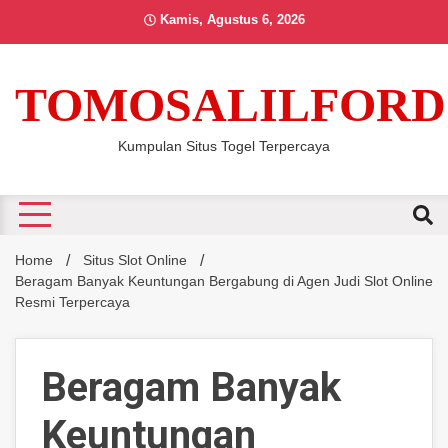
Skip
Kamis, Agustus 6, 2026
to
content
TOMOSALILFORD
Kumpulan Situs Togel Terpercaya
Home
Situs Slot Online
Beragam Banyak Keuntungan Bergabung di Agen Judi Slot Online
Resmi Terpercaya
Beragam Banyak
Keuntungan