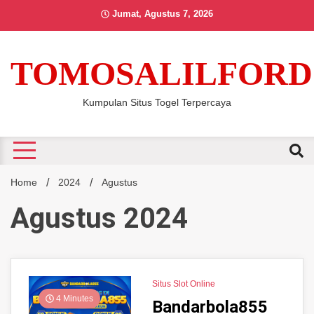
Skip
Jumat, Agustus 7, 2026
to
content
TOMOSALILFORD
Kumpulan Situs Togel Terpercaya
Home
2024
Agustus
Agustus 2024
Situs Slot Online
4 Minutes
Bandarbola855