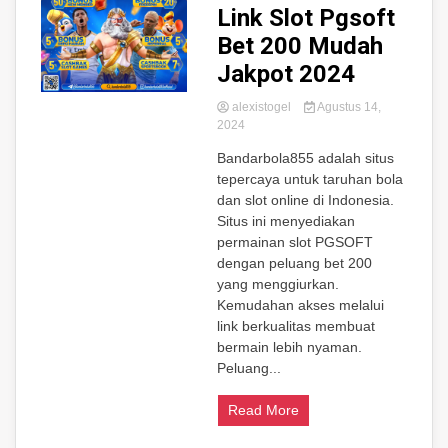
Link Slot Pgsoft
Bet 200 Mudah
Jakpot 2024
alexistogel
Agustus 14,
2024
Bandarbola855 adalah situs
tepercaya untuk taruhan bola
dan slot online di Indonesia.
Situs ini menyediakan
permainan slot PGSOFT
dengan peluang bet 200
yang menggiurkan.
Kemudahan akses melalui
link berkualitas membuat
bermain lebih nyaman.
Peluang...
Read More